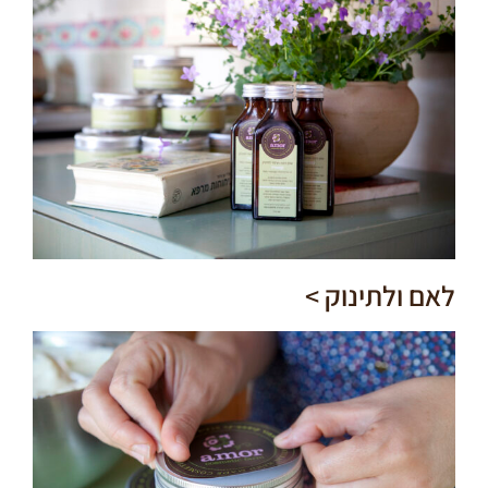
לאם ולתינוק​ >